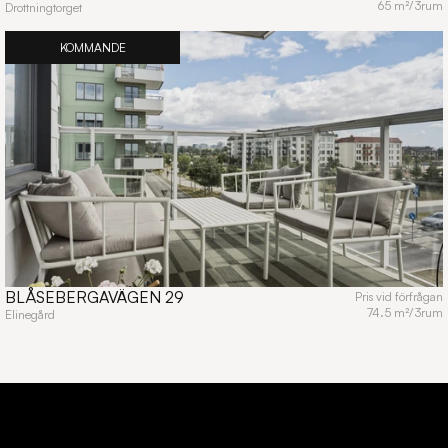
65 m²
/
3
rum
Drottningtorget
KOMMANDE
BLÅSEBERGAVÄGEN 29
Pris vid förfrågan
74.5 m²
/
3
rum
Elinegård