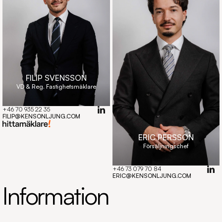
FILIP SVENSSON
VD & Reg. Fastighetsmäklare
+46 70 935 22 35
Copy component
FILIP@KENSONLJUNG.COM
ERIC PERSSON
Försäljningschef
+46 73 079 70 84
Copy component
ERIC@KENSONLJUNG.COM
Information