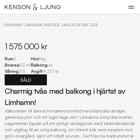
LIMHAMN
/
LIMHAMN
/
BIRGER JARLSGATAN 32B
1 575 000 kr
Rum
2
Hiss
Nej
Boarea
53 m²
Balkong
Ja
Våning
2
/
3
Avgift
4 217 kr
SÅLD
Charmig tvåa med balkong i hjärtat av 
Limhamn!
Välkommen till denna trivsamma bostad med klassiska detaljer, 
generösa ytor och ett lugnt läge mitt i Limhamns omtyckta kvarter. 
Lägenheten bjuder på ett rymligt vardagsrum med bibliotekskänsla 
och utgång till en solig balkong, ett stilrent kök med matplats mot 
grön innergård, samt ett rofyllt sovrum.  Det fräscha badrummet är 