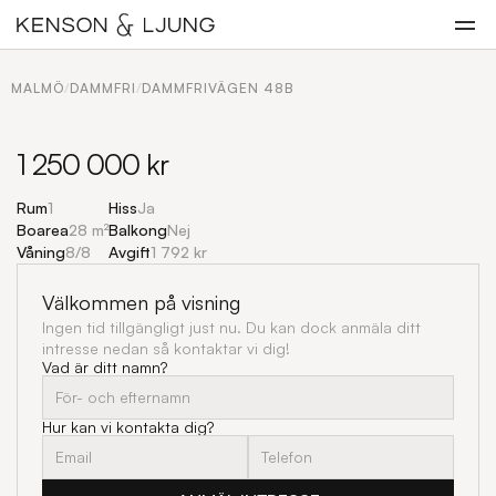
MALMÖ
/
DAMMFRI
/
DAMMFRIVÄGEN 48B
1 250 000 kr
Rum
1
Hiss
Ja
Boarea
28 m²
Balkong
Nej
Våning
8
/
8
Avgift
1 792 kr
Välkommen på visning
Ingen tid tillgängligt just nu. Du kan dock anmäla ditt 
intresse nedan så kontaktar vi dig!
Vad är ditt namn?
Hur kan vi kontakta dig?