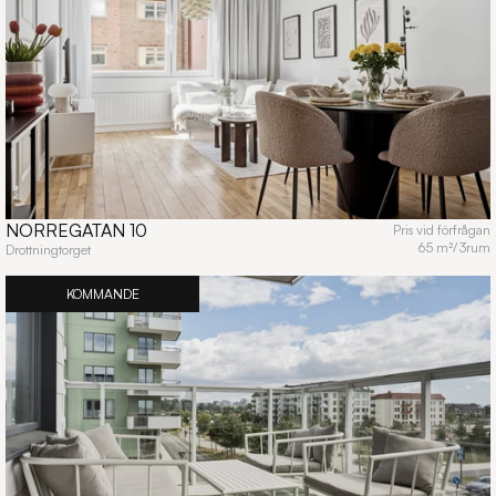
NORREGATAN 10
Pris vid förfrågan
65 m²
/
3
rum
Drottningtorget
KOMMANDE