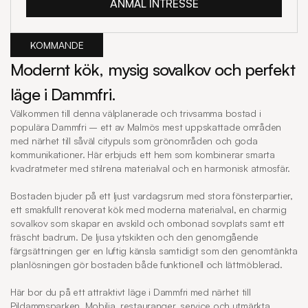
ANMÄL INTRESSE
KOMMANDE
Modernt kök, mysig sovalkov och perfekt 
läge i Dammfri.
Välkommen till denna välplanerade och trivsamma bostad i 
populära Dammfri – ett av Malmös mest uppskattade områden 
med närhet till såväl citypuls som grönområden och goda 
kommunikationer. Här erbjuds ett hem som kombinerar smarta 
kvadratmeter med stilrena materialval och en harmonisk atmosfär.

Bostaden bjuder på ett ljust vardagsrum med stora fönsterpartier, 
ett smakfullt renoverat kök med moderna materialval, en charmig 
sovalkov som skapar en avskild och ombonad sovplats samt ett 
fräscht badrum. De ljusa ytskikten och den genomgående 
färgsättningen ger en luftig känsla samtidigt som den genomtänkta 
planlösningen gör bostaden både funktionell och lättmöblerad.

Här bor du på ett attraktivt läge i Dammfri med närhet till 
Pildammsparken, Mobilia, restauranger, service och utmärkta 