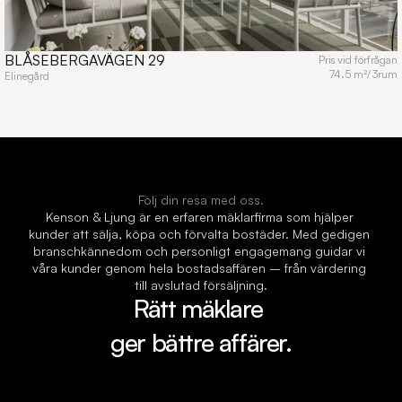
BLÅSEBERGAVÄGEN 29
Pris vid förfrågan
74.5 m²
/
3
rum
Elinegård
Följ din resa med oss.
Kenson & Ljung är en erfaren mäklarfirma som hjälper 
kunder att sälja, köpa och förvalta bostäder. Med gedigen 
branschkännedom och personligt engagemang guidar vi 
våra kunder genom hela bostadsaffären – från värdering 
till avslutad försäljning.
Rätt mäklare 
ger bättre affärer.