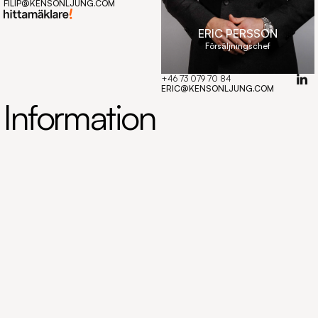
Copy component
FILIP@KENSONLJUNG.COM
ERIC PERSSON
Försäljningschef
+46 73 079 70 84
Copy component
ERIC@KENSONLJUNG.COM
Information
Dammfrivägen 48B
BRF Åsunden
Byggnad
Andelstal, avgifter och insats
Byggnadsbeskrivning