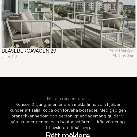
BLÅSEBERGAVÄGEN 29
Pris vid förfrågan
74.5 m²
/
3
rum
Elinegård
Följ din resa med oss.
Kenson & Ljung är en erfaren mäklarfirma som hjälper 
kunder att sälja, köpa och förvalta bostäder. Med gedigen 
branschkännedom och personligt engagemang guidar vi 
våra kunder genom hela bostadsaffären – från värdering 
till avslutad försäljning.
Rätt mäklare 