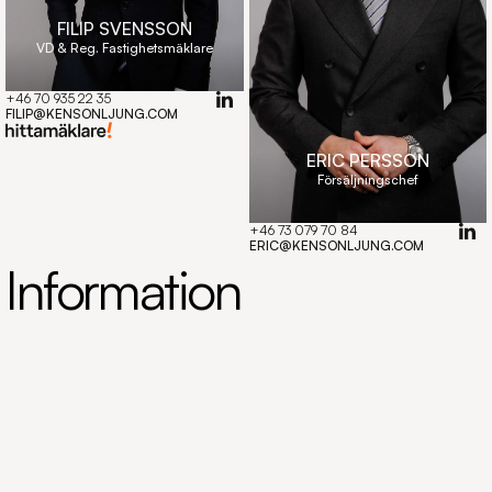
FILIP SVENSSON
VD & Reg. Fastighetsmäklare
+46 70 935 22 35
Copy component
FILIP@KENSONLJUNG.COM
ERIC PERSSON
Försäljningschef
+46 73 079 70 84
Copy component
ERIC@KENSONLJUNG.COM
Information
Södra Förstadsgatan 79A
Hsb BRF Vesslan I Malmö
Byggnad