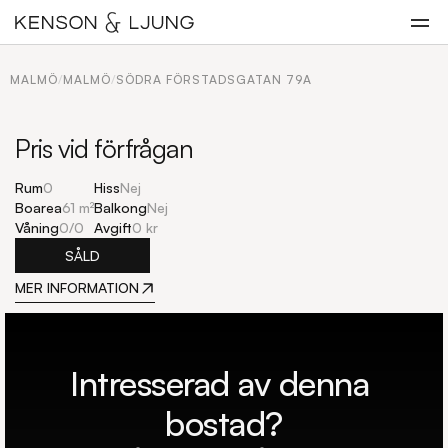
MALMÖ
/
MALMÖ
/
SÖDRA FÖRSTADSGATAN 79A
Pris vid förfrågan
Rum
0
Hiss
Nej
Boarea
61 m²
Balkong
Nej
Våning
0
/
0
Avgift
0 kr
SÅLD
MER INFORMATION
Intresserad av denna 
bostad?