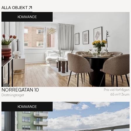
ALLA OBJEKT
KOMMANDE
NORREGATAN 10
Pris vid förfrågan
65 m²
/
3
rum
Drottningtorget
KOMMANDE