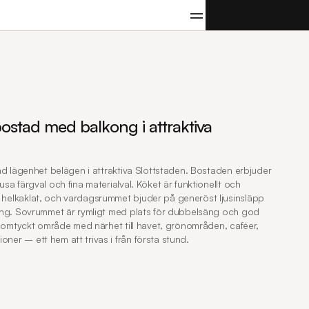
KONTAKTA
OSS
ostad med balkong i attraktiva 
ad lägenhet belägen i attraktiva Slottstaden. Bostaden erbjuder 
a färgval och fina materialval. Köket är funktionellt och 
helkaklat, och vardagsrummet bjuder på generöst ljusinsläpp 
ong. Sovrummet är rymligt med plats för dubbelsäng och god 
h omtyckt område med närhet till havet, grönområden, caféer, 
er – ett hem att trivas i från första stund.