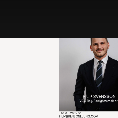
FILIP SVENSSON
VD & Reg. Fastighetsmäklar
+46 70 935 22 35
Copy component
FILIP@KENSONLJUNG.COM