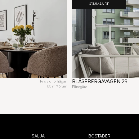
KOMMANDE
BLÅSEBERGAVÄGEN 29
Pris vid förfrågan
65 m²
/
3
rum
Elinegård
SÄLJA
BOSTÄDER