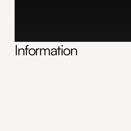
Information
Tärningholmsgatan 7
Bostadsrättsföreningen Ulla 4
Byggnad
Andelstal, avgifter och insats
Byggnadsbeskrivning