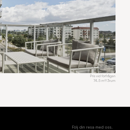
Pris vid förfrågan
74.5 m²
/
3
rum
Följ din resa med oss.