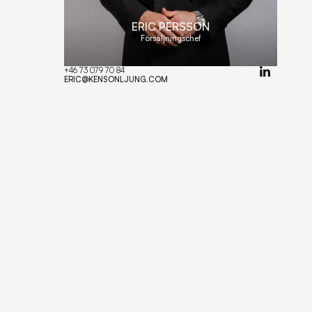
ERIC PERSSON
Försäljningschef
+46 73 079 70 84
Copy component
ERIC@KENSONLJUNG.COM