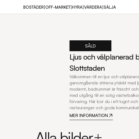
|
|
|
|
BOSTÄDER
OFF-MARKET
HYRA
VÄRDERA
SÄLJA
SÅLD
Ljus och välplanerad b
Slottstaden
Välkommen till en ljus och välplaner
genomgående stilrena ytskikt med ljus
modernt, badrummet är fräscht och 
med utgång till en solig västerbalk
förvaring. Här bor du i ett lugnt oc
restauranger och goda kommunikation
MER INFORMATION
Alla bilder