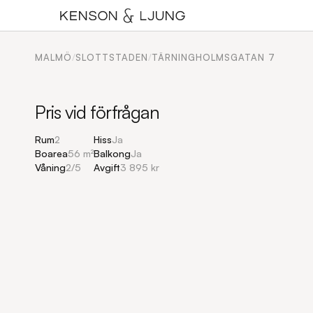
MALMÖ
/
SLOTTSTADEN
/
TÄRNINGHOLMSGATAN 7
Pris vid förfrågan
Rum
2
Hiss
Ja
Boarea
56 m²
Balkong
Ja
Våning
2
/
5
Avgift
3 895 kr