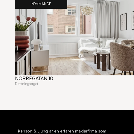
KOMMANDE
NORREGATAN 10
Drottningtorget
Kenson & Ljung är en erfaren mäklarfirma som 