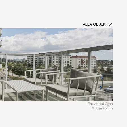
ALLA OBJEKT
Pris vid förfrågan
74.5 m²
/
3
rum