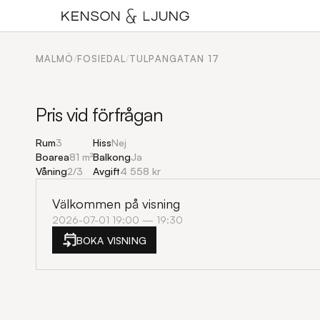
MALMÖ
/
FOSIEDAL
/
TULPANGATAN 17
Pris vid förfrågan
Rum
3
Hiss
Nej
Boarea
81 m²
Balkong
Ja
Våning
2
/
3
Avgift
4 558 kr
Välkommen på visning
2026-07-01 19:00 — 19:30
BOKA VISNING