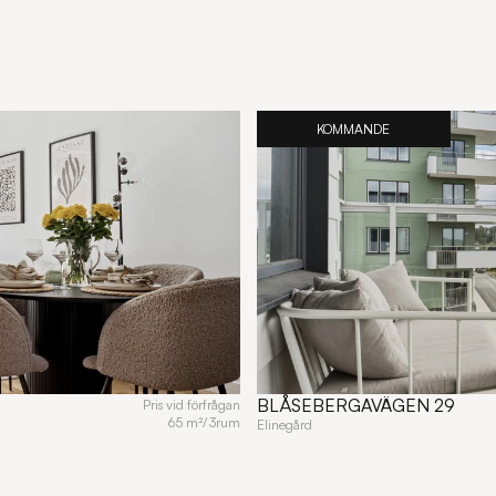
KOMMANDE
BLÅSEBERGAVÄGEN 29
Pris vid förfrågan
65 m²
/
3
rum
Elinegård