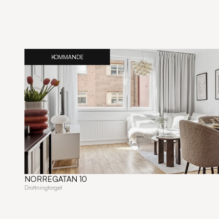
KOMMANDE
NORREGATAN 10
Drottningtorget