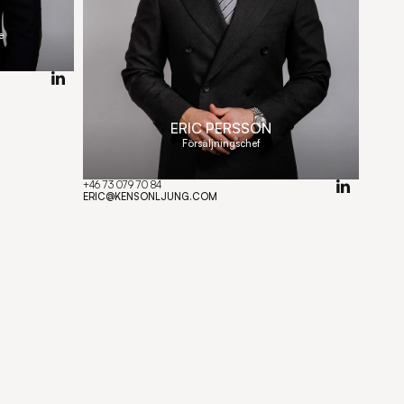
e
ERIC PERSSON
Försäljningschef
+46 73 079 70 84
Copy component
ERIC@KENSONLJUNG.COM