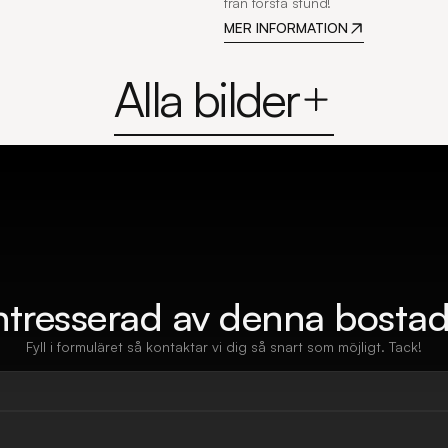
från första stund!
MER INFORMATION
Alla bilder
ntresserad av denna bosta
Fyll i formuläret så kontaktar vi dig så snart som möjligt. Tack!