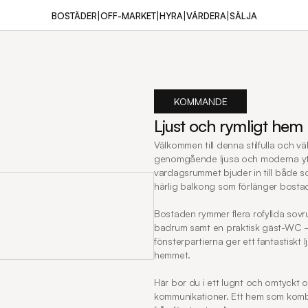
|
|
|
|
BOSTÄDER
OFF-MARKET
HYRA
VÄRDERA
SÄLJA
KOMMANDE
Ljust och rymligt he
Välkommen till denna stilfulla och v
genomgående ljusa och moderna ytski
vardagsrummet bjuder in till både soc
härlig balkong som förlänger bosta
Bostaden rymmer flera rofyllda sovr
badrum samt en praktisk gäst-WC – p
fönsterpartierna ger ett fantastiskt
hemmet.

Här bor du i ett lugnt och omtyckt 
kommunikationer. Ett hem som kombiner