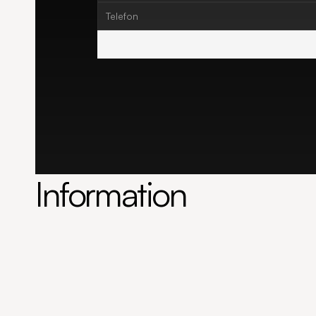
Information
Tulpangatan 17
BRF Malmöhus nr 24