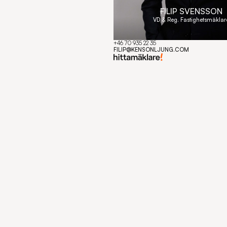
FILIP SVENSSON
VD & Reg. Fastighetsmäklar
+46 70 935 22 35
Copy component
FILIP@KENSONLJUNG.COM