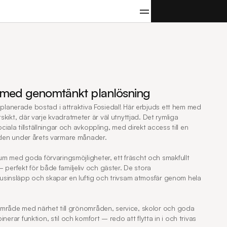
KONTAKTA
OSS
m med genomtänkt planlösning
älplanerade bostad i attraktiva Fosiedal! Här erbjuds ett hem med 
kt, där varje kvadratmeter är väl utnyttjad. Det rymliga 
iala tillställningar och avkoppling, med direkt access till en 
den under årets varmare månader.

um med goda förvaringsmöjligheter, ett fräscht och smakfullt 
erfekt för både familjeliv och gäster. De stora 
 ljusinsläpp och skapar en luftig och trivsam atmosfär genom hela 
område med närhet till grönområden, service, skolor och goda 
ar funktion, stil och komfort – redo att flytta in i och trivas 