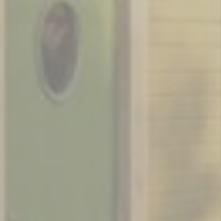
Ditt
Först
planera