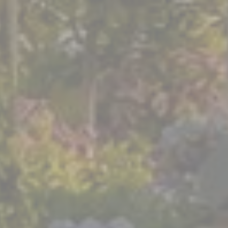
kogen
tning 
tion av 