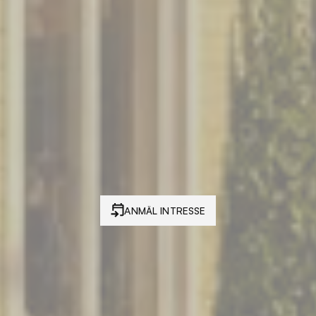
nya
hem
i
Talls
a etappen består av 28 hyreslägenheter med inflyt
d från 2026. Här bor du modernt i en unik kombina
natur, gemenskap och närhet till staden.
ANMÄL INTRESSE